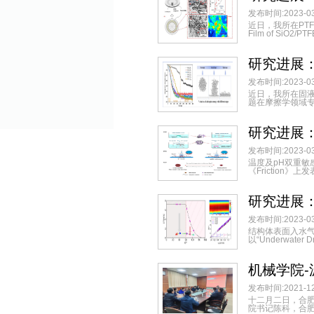
发布时间:2023-03
近日，我所在PTFE基复
Film of SiO2/PTF
研究进展
发布时间:2023-03
近日，我所在固液两相润滑领
题在摩擦学领域专业
研究进展
发布时间:2023-03
温度及pH双重
《Friction》上发表论文
研究进展
发布时间:2023-03
结构体表面入水
以“Underwater Dr
机械学院
发布时间:2021-12
十二月二日，合
院书记陈科，合肥