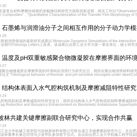
-30
合材料摩擦转移膜的形貌微结构研究方面取得新进展，相关工作以“Observation and Analysis of
E Composites”，“Quantitative Characterization of the Transfer Film Morphology of
：石墨烯与润滑油分子之间相互作用的分子动力学模
-29
域的最新研究成果以“Molecular Dynamics Simulations of the Interaction Betwee
期刊Tribology Letters上发表。该成果以合肥工业大学为第一署名单位，硕士研究
：温度及pH双重敏感聚合物微凝胶在摩擦界面的环
-27
敏感聚合物微凝胶在摩擦界面的环境响应润滑行为研究近日，我所在聚合物润滑材料研
“Tribological behavior of thermal- and pH-sensitive microgels under steel/
：结构体表面入水气腔构筑机制及摩擦减阻特性研究
-24
气腔构筑机制及摩擦减阻特性研究近日，我所在结构体入水气腔构筑机制即摩擦减阻特
ag Reduction and Buoyancy Enhancement on Biomimetic Antiabrasive Superhydrop
-波林共建关键摩擦副联合研究中心，实现合作共赢
-24
肥工业大学机械工程学院与波林新材料有限公司联合成立关键摩擦副研究中心，在合肥
波林董事长兼总经理马少波带队参加签字仪式。会议由合肥工业大学机械工程学院副院