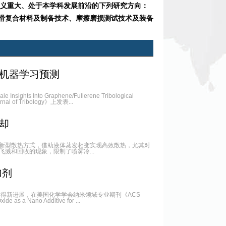
义重大、处于本学科发展前沿的下列研究方向
：
滑复合材料及制备技术、
摩擦磨损测试技术及装备
机器学习预测
o Graphene/Fullerene Tribological
al of Tribology》上发表...
却
新型散热方式，借助液体蒸发相变实现高效散热，尤其对
溅和回收的现象，限制了喷雾冷...
加剂
得新进展，在美国化学学会纳米领域专业期刊《ACS
 as a Nano Additive for ...