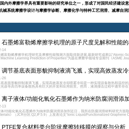
国内外摩擦学界具有重要影响的研究单位之一，形成了对国民经济建设意
机械系统摩擦学设计与摩擦学诊断、
摩擦化学与特种工
艺润滑、
减摩自润
：石墨烯富勒烯摩擦学机理的原子尺度见解和性能的
-14
烯摩擦学机理研究及摩擦性能预测方面取得新进展,最新研究成果以“Atomic-Scale Insights Int
d Machine Learning Prediction of Properties”为题在摩擦学领域专业期刊《ASME Journ
：调节基底表面形貌抑制液滴飞溅，实现高效蒸发冷
-26
基底表面形貌抑制液滴飞溅，实现高效蒸发冷却喷雾冷却是一种实现设备散热和温控的
光器等高功率设备散热具有巨大的开发和应用前景。然而，液滴撞击过程中通常存在飞
：离子液体/功能化氧化石墨烯作为纳米防腐润滑添
-13
体/功能化氧化石墨烯作为纳米防腐润滑添加剂近日，我所在防腐润滑材料研究方面取
terials》（JCR分区:Q2,IF:5.9）上发表论文“Ionic Liquid/Functionalized Graphene Oxide
：PTFE复合材料类台阶状摩擦转移膜的观察与分析