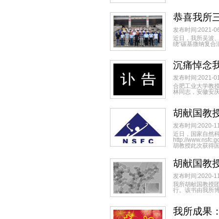
恭喜我所
发布时间:2021-06
近日，我所吴波、
绕“碳基微纳复合润滑
沉痛悼念
发布时间:2021-01
合肥工业大学教授
林同志，安徽安庆人
胡献国教授
发布时间:2020-11
近日，国家自然科
http://www.
胡教授此次获得国.
胡献国教授
发布时间:2020-11
我所胡献国教授团队的英
行。该书由我所博
我所成果：