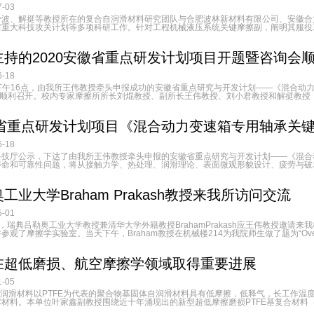
-03
少波、解挺等教授所在的复合自润滑材料研究团队与合肥波林新材料有限公司、安徽合
重大科技攻关计划等多项科研工作。针对工程机械液压系统关键摩擦副，阐明其服役工
主持的2020安徽省重点研发计划项目开题暨咨询会
-18
6日下午16点，由我所王伟教授牵头申报成功的安徽省重点研究与开发计划——《混合
室顺利召开。校内专家摩擦所所长刘焜教授、副所长王伟教授、刘小君教授和解挺教授，
安徽省重点研发计划项目《混合动力变速箱专用轴承关
-18
科技厅公示，下达了由我所王伟教授牵头申报的安徽省重点研究与开发计划——《混合
命和可靠性问题，将从接触力学、热处理、润滑理论、表面微观形貌设计、疲劳与破坏
工业大学Braham Prakash教授来我所访问交流
-01
21日，瑞典吕勒奥工业大学教授兼清华大学外籍教授BrahamPrakash应王伟教授
了摩擦学实验室。当天下午，Braham教授在机械楼214为我院师生做了题为“Overviewoftribo
在超低磨损、航空摩擦学领域取得重要进展
-05
自润滑材料以PTFE为代表的聚合物基固体自润滑材料具有低摩擦，低释气，长工作
料。本单位叶家鑫副教授围绕近十年涌现出的新型超低摩擦磨损PTFE基复合材料（Al2O3/P