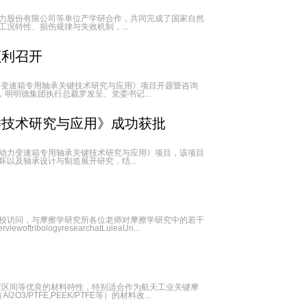
力股份有限公司等单位产学研合作，共同完成了国家自然
况特性、损伤规律与失效机制，...
顺利召开
动力变速箱专用轴承关键技术研究与应用》项目开题暨咨询
明明德集团执行总裁罗发呈、党委书记...
键技术研究与应用》成功获批
动力变速箱专用轴承关键技术研究与应用》项目，该项目
以及轴承设计与制造展开研究，结...
邀请来我校访问，与摩擦学研究所各位老师对摩擦学研究中的若干
logyresearchatLuleaUn...
温度区间等优良的材料特性，特别适合作为航天工业关键摩
TFE,PEEK/PTFE等）的材料改...