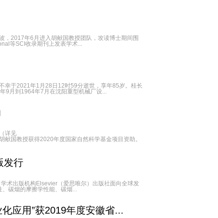
，2017年6月进入胡献国教授团队，攻读博士期间围
nal等SCI收录期刊上发表学术...
2021年1月28日12时59分逝世，享年85岁。桂长
9月到1964年7月在沈阳重型机械厂设...
助
”（详见
告的评审结果，研究所胡献国教授获得2020年度国家自然科学基金项目资助。
版发行
，日前由世界著名学术出版机构Elsevier（爱思唯尔）出版社面向全球发
碳烟的摩擦学性能、碳烟...
用”获2019年度安徽省...