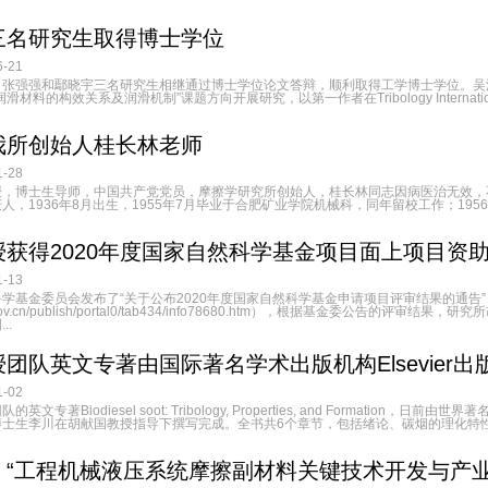
三名研究生取得博士学位
-21
张强强和鄢晓宇三名研究生相继通过博士学位论文答辩，顺利取得工学博士学位。吴波
材料的构效关系及润滑机制”课题方向开展研究，以第一作者在Tribology Internatio
我所创始人桂长林老师
-28
，博士生导师，中国共产党党员，摩擦学研究所创始人，桂长林同志因病医治无效，不幸于
，1936年8月出生，1955年7月毕业于合肥矿业学院机械科，同年留校工作；1956年
获得2020年度国家自然科学基金项目面上项目资
-13
学基金委员会发布了“关于公布2020年度国家自然科学基金申请项目评审结果的通告
nsfc.gov.cn/publish/portal0/tab434/info78680.htm），根据基金委公
..
团队英文专著由国际著名学术出版机构Elsevier出
-02
文专著Biodiesel soot: Tribology, Properties, and Formation
士生李川在胡献国教授指导下撰写完成。全书共6个章节，包括绪论、碳烟的理化特性、
“工程机械液压系统摩擦副材料关键技术开发与产业化应