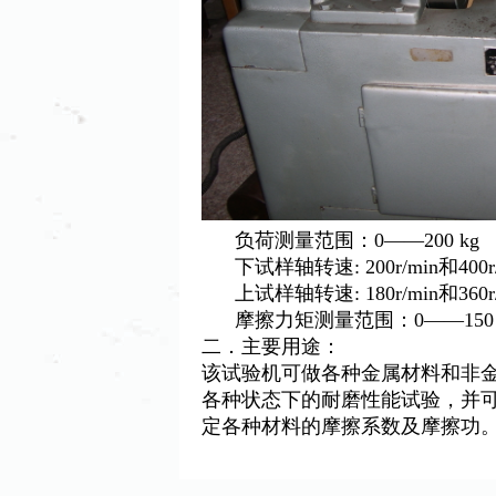
负荷测量范围：
0——200 kg
下试样轴转速
: 200r/min
和
400r
上试样轴转速
: 180r/min
和
360r
摩擦力矩测量范围：
0——150 
二
．主要用途：
该试验机可做各种金属材料和非
各种状态下的耐磨性能试验，并
定各种材料的摩擦系数及摩擦功